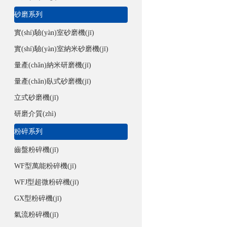
砂磨系列
實(shí)驗(yàn)室砂磨機(jī)
實(shí)驗(yàn)室納米砂磨機(jī)
量產(chǎn)納米研磨機(jī)
量產(chǎn)臥式砂磨機(jī)
立式砂磨機(jī)
研磨介質(zhì)
粉碎系列
齒盤粉碎機(jī)
WF型萬能粉碎機(jī)
WFJ型超微粉碎機(jī)
GX型粉碎機(jī)
氣流粉碎機(jī)