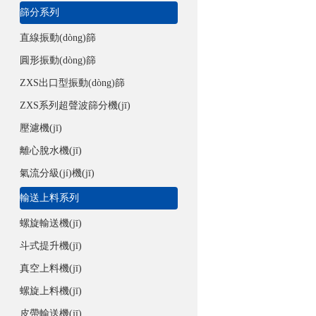
篩分系列
直線振動(dòng)篩
圓形振動(dòng)篩
ZXS出口型振動(dòng)篩
ZXS系列超聲波篩分機(jī)
壓濾機(jī)
離心脫水機(jī)
氣流分級(jí)機(jī)
輸送上料系列
螺旋輸送機(jī)
斗式提升機(jī)
真空上料機(jī)
螺旋上料機(jī)
皮帶輸送機(jī)