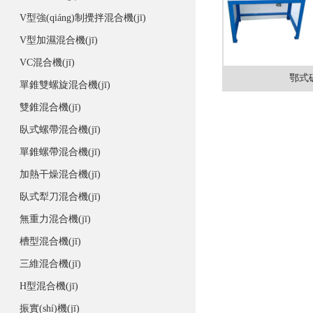
V型強(qiáng)制攪拌混合機(jī)
V型加濕混合機(jī)
VC混合機(jī)
鄂式破
單錐雙螺旋混合機(jī)
雙錐混合機(jī)
臥式螺帶混合機(jī)
單錐螺帶混合機(jī)
加熱干燥混合機(jī)
臥式犁刀混合機(jī)
無重力混合機(jī)
槽型混合機(jī)
三維混合機(jī)
H型混合機(jī)
振實(shí)機(jī)