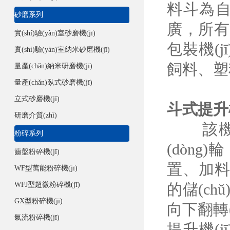
料斗為自行
砂磨系列
廣，所有尺
實(shí)驗(yàn)室砂磨機(jī)
包裝機(jī)
實(shí)驗(yàn)室納米砂磨機(jī)
飼料、塑
量產(chǎn)納米研磨機(jī)
量產(chǎn)臥式砂磨機(jī)
立式砂磨機(jī)
斗式提升機
研磨介質(zhì)
該機(j
粉碎系列
(dòng
齒盤粉碎機(jī)
置
WF型萬能粉碎機(jī)
WFJ型超微粉碎機(jī)
的儲(ch
GX型粉碎機(jī)
向下翻轉(z
氣流粉碎機(jī)
提升機(j