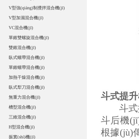
V型強(qiáng)制攪拌混合機(jī)
V型加濕混合機(jī)
VC混合機(jī)
單錐雙螺旋混合機(jī)
雙錐混合機(jī)
臥式螺帶混合機(jī)
單錐螺帶混合機(jī)
加熱干燥混合機(jī)
臥式犁刀混合機(jī)
斗式提升機
無重力混合機(jī)
斗式提升機
槽型混合機(jī)
三維混合機(jī)
斗后機(jī
H型混合機(jī)
根據(jù
振實(shí)機(jī)