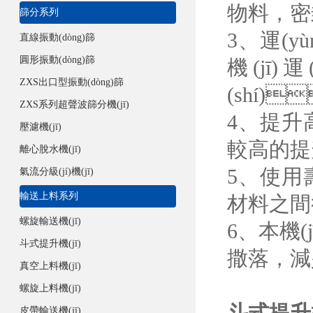
物料，密
篩分系列
3、運(yù
直線振動(dòng)篩
圓形振動(dòng)篩
機(jī
ZXS出口型振動(dòng)篩
(shí)
ZXS系列超聲波篩分機(jī)
4、提升高度
壓濾機(jī)
較高的提升高
離心脫水機(jī)
5、使
氣流分級(jí)機(jī)
輸送上料系列
材料之間很少
螺旋輸送機(jī)
6、本機(
斗式提升機(jī)
撒落，減少
真空上料機(jī)
螺旋上料機(jī)
斗式提升機(
皮帶輸送機(jī)