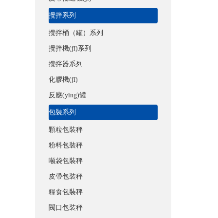
攪拌系列
攪拌桶（罐）系列
攪拌機(jī)系列
攪拌器系列
化膠機(jī)
反應(yīng)罐
包裝系列
顆粒包裝秤
粉料包裝秤
噸袋包裝秤
皮帶包裝秤
糧食包裝秤
閥口包裝秤