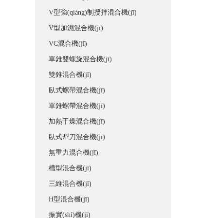
V型強(qiáng)制攪拌混合機(jī)
V型加濕混合機(jī)
VC混合機(jī)
單錐雙螺旋混合機(jī)
雙錐混合機(jī)
臥式螺帶混合機(jī)
單錐螺帶混合機(jī)
加熱干燥混合機(jī)
臥式犁刀混合機(jī)
無重力混合機(jī)
槽型混合機(jī)
三維混合機(jī)
H型混合機(jī)
振實(shí)機(jī)