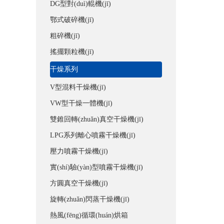
DG型對(duì)輥機(jī)
鄂式破碎機(jī)
粗碎機(jī)
搖擺顆粒機(jī)
干燥系列
V型混料干燥機(jī)
VW型干燥一體機(jī)
雙錐回轉(zhuǎn)真空干燥機(jī)
LPG系列離心噴霧干燥機(jī)
壓力噴霧干燥機(jī)
實(shí)驗(yàn)型噴霧干燥機(jī)
方圓真空干燥機(jī)
旋轉(zhuǎn)閃蒸干燥機(jī)
熱風(fēng)循環(huán)烘箱