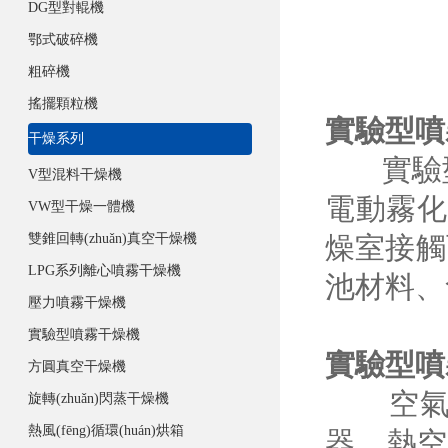
DG型對輥機
鄂式破碎機
粗碎機
搖擺顆粒機
實驗型噴
干燥系列
實驗型噴
V型混料干燥機
電動霧化
VW型干燥一體機
雙錐回轉(zhuǎn)真空干燥機
燥室接觸而
LPG系列離心噴霧干燥機
池材料
壓力噴霧干燥機
實驗型噴霧干燥機
實驗型噴
方圓真空干燥機
空氣經(j
旋轉(zhuǎn)閃蒸干燥機
熱風(fēng)循環(huán)烘箱
器