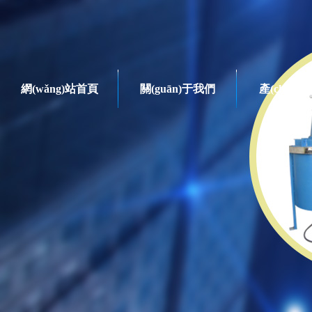
網(wǎng)站首頁
關(guān)于我們
產(chǎn)
干燥系列
產(chǎn)品系列
臥式球磨機
臥式干法球磨機
臥式濕法球磨機
循環(huán)球磨機
立式循環(huán)球磨機