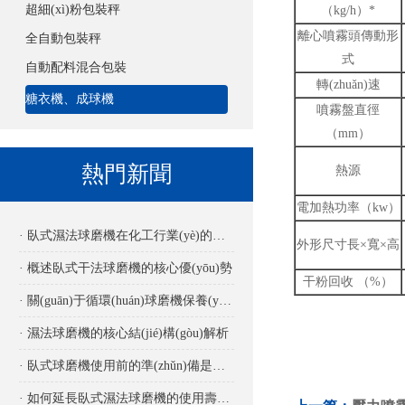
超細(xì)粉包裝秤
（kg/h）*
離心噴霧頭傳動形
全自動包裝秤
式
自動配料混合包裝
轉(zhuǎn)速
糖衣機、成球機
噴霧盤直徑
（mm）
熱門新聞
熱源
電加熱功率（kw）
· 臥式濕法球磨機在化工行業(yè)的應(yīng)用
外形尺寸長×寬×高
· 概述臥式干法球磨機的核心優(yōu)勢
干粉回收 （%）
· 關(guān)于循環(huán)球磨機保養(yǎng)要點詳解
· 濕法球磨機的核心結(jié)構(gòu)解析
· 臥式球磨機使用前的準(zhǔn)備是怎樣的？
· 如何延長臥式濕法球磨機的使用壽命？