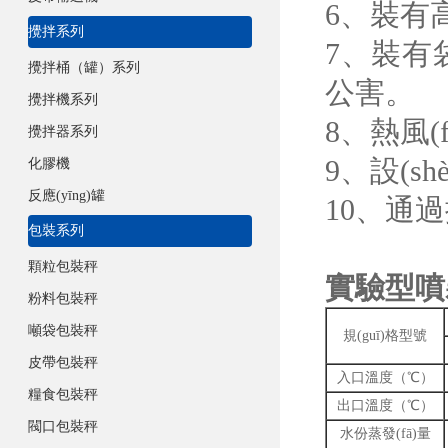
6、裝有高
攪拌系列
7、
攪拌桶（罐）系列
公害。
攪拌機系列
8、
攪拌器系列
9、設(
化膠機
反應(yīng)罐
10、通
包裝系列
顆粒包裝秤
實驗型噴霧
粉料包裝秤
噸袋包裝秤
規(guī)格型號
皮帶包裝秤
入口溫度（℃）
糧食包裝秤
出口溫度（℃）
閥口包裝秤
水份蒸發(fā)量