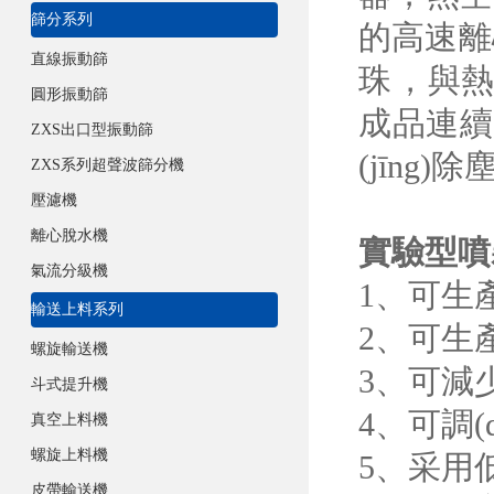
篩分系列
的高速離心
直線振動篩
珠，與熱
圓形振動篩
成品連續
ZXS出口型振動篩
(jīng)除
ZXS系列超聲波篩分機
壓濾機
離心脫水機
實驗型噴
氣流分級機
1、可生
輸送上料系列
2、可生
螺旋輸送機
3、
斗式提升機
4、
真空上料機
螺旋上料機
5
皮帶輸送機