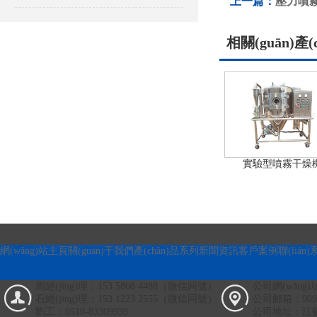
上一篇：
壓力噴
相關(guān)產(
實驗型噴霧干燥
網(wǎng)站主頁
關(guān)于我們
產(chǎn)品系列
新聞資訊
客戶案例
聯(lián
周經(jīng)理：153 5808 4488（微信同號）
公司網(wǎng)址
石經(jīng)理：153 1223 2555（微信同號）
公司郵箱：90993
劉工：0510-83309939
公司地址：江蘇