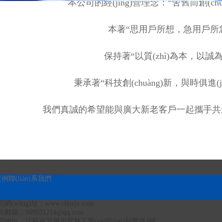
本公司的經(jīng)營理念：“舍舊而創(ch
本著“思用戶所想，急用戶
保持著“以質(zhì)為本，以誠為
秉承著“科技創(chuàng)新，與時俱進(jìn
我們真誠的希望能與廣大新老客戶一起攜手共創(chu
案例
聯(lián)系我們
網(wǎng)址：www.chbzjx.com
郵箱：909931214@qq.com
司地址：江蘇省宜興市官林工業(yè)區(qū)韶豐路4號