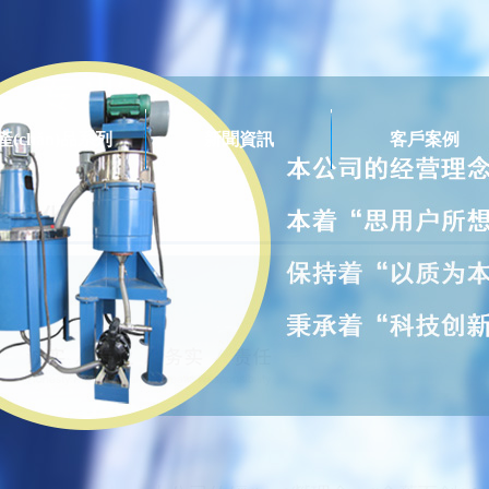
產(chǎn)品系列
新聞資訊
客戶案例
yè)文化